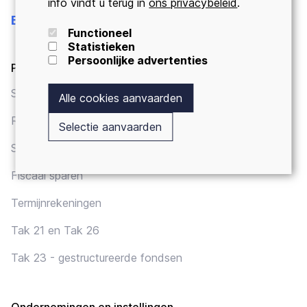
info vindt u terug in
ons privacybeleid
.
Beleggingen
Functioneel
Statistieken
Persoonlijke advertenties
Particulieren
Spaarrekening
Alle cookies aanvaarden
Recurrent sparen
Selectie aanvaarden
Sparen voor (klein)kinderen
Fiscaal sparen
Termijnrekeningen
Tak 21 en Tak 26
Tak 23 - gestructureerde fondsen