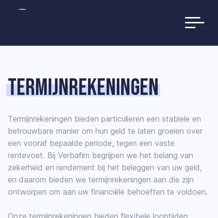
Termijnrekeningen
Termijnrekeningen bieden particulieren een stabiele en
betrouwbare manier om hun geld te laten groeien over
een vooraf bepaalde periode, tegen een vaste
rentevoet. Bij Verbafim begrijpen we het belang van
zekerheid en rendement bij het beleggen van uw geld,
en daarom bieden we termijnrekeningen aan die zijn
ontworpen om aan uw financiële behoeften te voldoen.
Onze termijnrekeningen bieden flexibele looptijden,